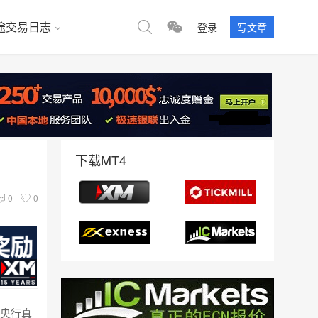
途交易日志
登录
写文章
下载MT4
0
0
。央行真