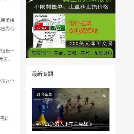
人民币持
也极为有
去很长一
两天，
最新专题
看来这个
政治军事
1 篇
如需转
掌控战争的人正在主导战争