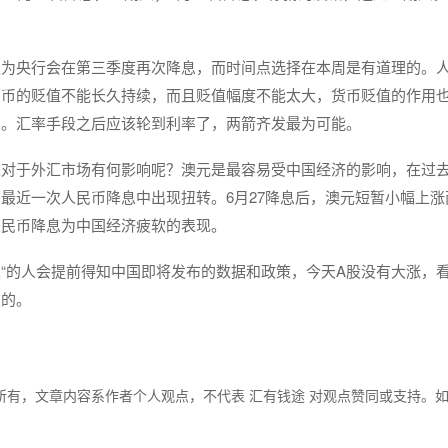
认为央行会在第三季度再次降息，而时间点选择在本周是有道理的。
民币的贬值不能长久持续，而且贬值幅度不能太大，货币贬值的作用
力。汇率手段之后应该轮到利率了，两箭齐发最为可能。
这对于外汇市场有何影响呢？澳元是最容易受中国经济的影响，在过
最近一次人民币降息中出现扭转。6月27降息后，澳元短暂小幅上涨
人民币降息为中国经济疲软的表现。
觉“的人会提前得知中国即将发布的数据和政策，今天A股没有大涨，
定的。
所有，文章内容系作者个人观点，不代表 汇有钱途 对观点赞同或支持。