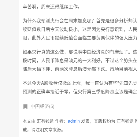
辛苦啊，周末还得继续工作。
为什么我预测央行会在周末加息呢？首先是很多分析师
续贬值数日后今天波动极小，这是因为央行意识到，人
限，此外人民币继续贬值会面临主要贸易伙伴的强大压
如果央行真的这么做，那说明中国经济真的有麻烦了。
段时间，人民币降息是澳元的一大利好，不过这个势头在
随后大幅下挫，前两次降息后澳元都下跌。市场目前视
不过今天A股收盘仅微弱上涨，我一直认为有些”先知先
预测的正确率接近于零。但央行第三季度降息应该是确
中国经济(5)
本文由 汇有钱途 作者：
admin
发表，其版权均为 汇有钱途 
载，请注明文章来源。