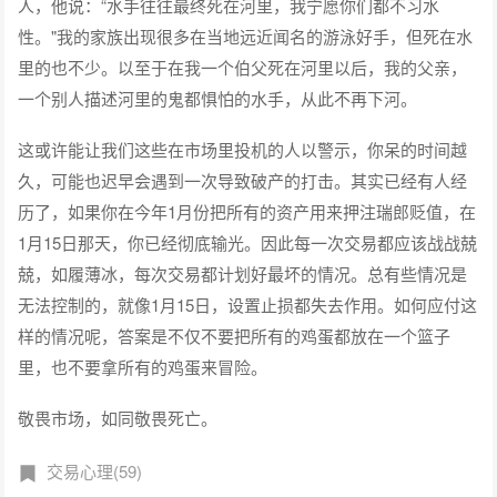
人，他说：“水手往往最终死在河里，我宁愿你们都不习水
性。"我的家族出现很多在当地远近闻名的游泳好手，但死在水
里的也不少。以至于在我一个伯父死在河里以后，我的父亲，
一个别人描述河里的鬼都惧怕的水手，从此不再下河。
这或许能让我们这些在市场里投机的人以警示，你呆的时间越
久，可能也迟早会遇到一次导致破产的打击。其实已经有人经
历了，如果你在今年1月份把所有的资产用来押注瑞郎贬值，在
1月15日那天，你已经彻底输光。因此每一次交易都应该战战兢
兢，如履薄冰，每次交易都计划好最坏的情况。总有些情况是
无法控制的，就像1月15日，设置止损都失去作用。如何应付这
样的情况呢，答案是不仅不要把所有的鸡蛋都放在一个篮子
里，也不要拿所有的鸡蛋来冒险。
敬畏市场，如同敬畏死亡。
交易心理(59)