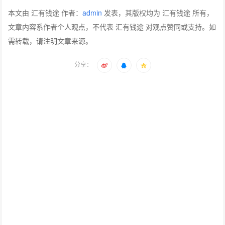
本文由 汇有钱途 作者：
admin
发表，其版权均为 汇有钱途 所有，
文章内容系作者个人观点，不代表 汇有钱途 对观点赞同或支持。如
需转载，请注明文章来源。
分享：