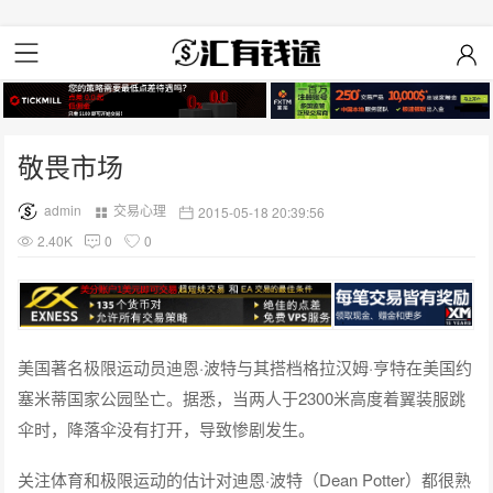
敬畏市场
admin
交易心理
2015-05-18 20:39:56
2.40K
0
0
美国著名极限运动员迪恩·波特与其搭档格拉汉姆·亨特在美国约
塞米蒂国家公园坠亡。据悉，当两人于2300米高度着翼装服跳
伞时，降落伞没有打开，导致惨剧发生。
关注体育和极限运动的估计对迪恩·波特（Dean Potter）都很熟