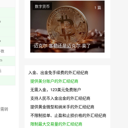
数字货币
1 篇
户
户
迈克尔·塞勒还是迈克尔·卖了
手数
户
元
入金、出金免手续费的外汇经纪商
提供美分账户的外汇经纪商
无需入金，123美元免费账户
支持人民币入金出金的外汇经纪商
提供黄金微型和纳米手的外汇经纪商
如需转
不限制挂单、止盈和止损价格的外汇经纪商
限制最大交易量的外汇经纪商