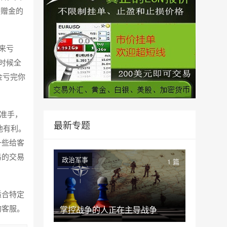
，赠金的
来亏
时候全
金亏完你
标准手，
最新专题
他有利。
一些给客
易的交易
政治军事
1 篇
适合特定
询客服。
掌控战争的人正在主导战争