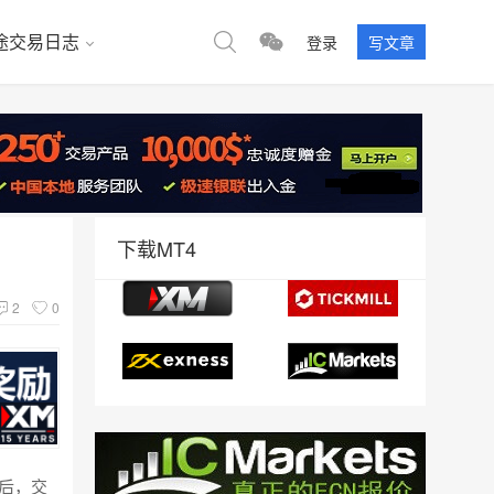
途交易日志
登录
写文章
下载MT4
2
0
后，交