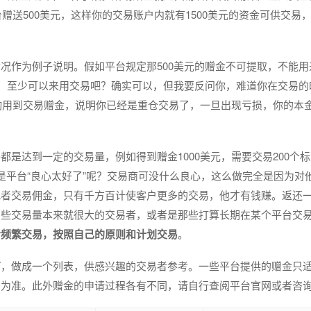
赠送500美元，这样你的交易账户内就有1500美元的资金可供交易
况作为例子说明。假如平台规定那500美元的赠金不可提取，不能用
说，至少可以来用交易吧？确实可以，但我要反问你，难道你在交易的
旦动用到交易赠金，说明你已经是重仓交易了，一旦出现亏损，你的本
是达到一定的交易量，例如得到赠金1000美元，需要交易200个
是平台“良心太好了”呢？交易商可没什么良心，这么做完全是因为对
或者交易佣金，只有千方百计使客户更多的交易，他才有钱赚。返还
那些交易量本来就很大的交易者，或者是那些打算长期在某个平台交
者频繁交易，按照自己的原则和计划交易
。
商
，做成一个列表，供感兴趣的交易者参考。一些平台提供的赠金只
网为准。此外赠金的申请过程各有不同，请自行查阅平台官网或者咨