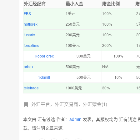
外汇经纪商
最小入金
赠金比例
赠
FBS
1美元
100%
2
hotforex
250美元
100%
5
tusarfx
200美元
100%
2
forextime
100美元
200%
1
RoboForex
300美元
100%
7
orbex
500美元
N/A
无
tickmill
500美元
10%
5
teletrade
1000美元
30%
1
外汇平台，外汇交易商，外汇赠金(1)
本文由 汇有钱途 作者：
admin
发表，其版权均为 汇有钱途 
载，请注明文章来源。