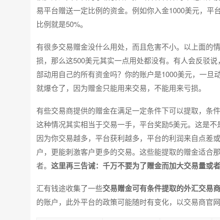
易平台赠送一定比例的资金。例如你入金1000美元，平台
比例就是50%。
有很多交易赠金没什么用处，而且危害不小。以上面的情
损，那么这500美元其实一点用处都没有。有人会反驳
部动用自己的所有资金吗？你的账户是1000美元，一
就爆仓了，因为赠金只能用来交易，不能用来亏损。
有些交易商提供的赠金在满足一定条件下可以提取，条件都
这种情况其实相当于交易一手，平台奖励5美元。这是不
因为你交易越多，平台获利越多，平台的利润来自点差
户，更能刺激客户更多的交易。这些能提取的赠金适合
者。
这里再三告诫：千万不要为了赠金而加大交易量或
汇有钱途收集了一些
交易赠金可有条件提取的外汇交易
的账户，此外平台的政策可能随时有变化，以交易商官