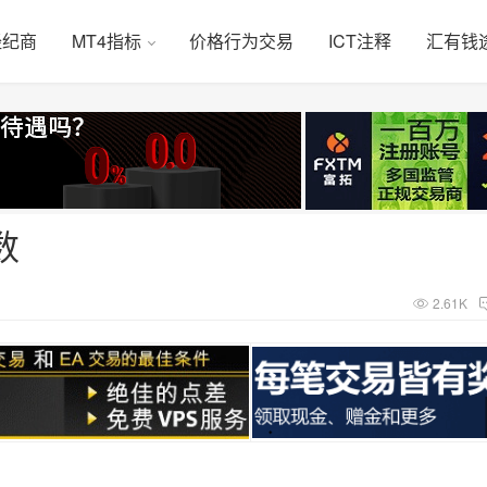
经纪商
MT4指标
价格行为交易
ICT注释
汇有钱
数
2.61K