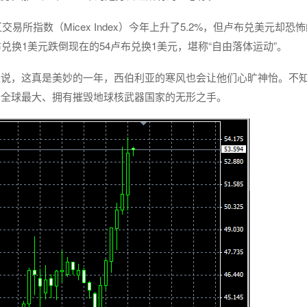
易所指数（Micex Index）今年上升了5.2%，但卢布兑美元却恐
布兑换1美元跌倒现在的54卢布兑换1美元，堪称“自由落体运动”。
来说，这真是美妙的一年，西伯利亚的寒风也会让他们心旷神怡。不
个全球最大、拥有摧毁地球核武器国家的无形之手。