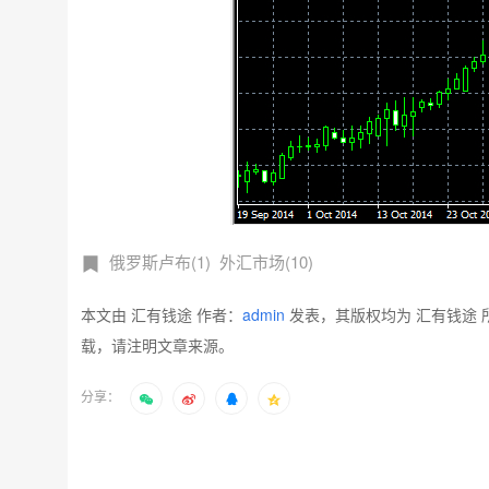
俄罗斯卢布(1)
外汇市场(10)
本文由 汇有钱途 作者：
admin
发表，其版权均为 汇有钱途 
载，请注明文章来源。
分享：