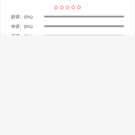
好评：(0%)
中评：(0%)
差评：(0%)
汇有钱途
发布于：
2016年11月6日 23:55:41
登录以回复
赞
0
pepperstone中文网确实没有提供cTrader交易平台。
sqxykjj
发布于：
2016年9月27日 11:08:05
登录以回复
赞
0
ctrader：
fxpro
icmarkets
pepperstone（好像中文网站上没有提供）
octafx