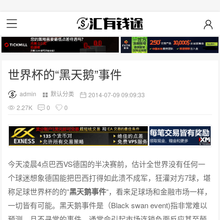
世界杯的“黑天鹅”事件
admin
默认分类
2014-07-09 09:09:33
2.27K
0
0
今天凌晨4点巴西VS德国的半决赛前，估计全世界没有任何一
个球迷想象德国能把巴西打得如此溃不成军，狂灌对方7球，堪
称足球世界杯的的“
黑天鹅事件
“，看来足球场和金融市场一样，
一切皆有可能。黑天鹅事件是（Black swan event)指非常难以
预测，且不寻常的事件，通常会引起市场连锁负面反应甚至颠