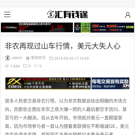
非农再现过山车行情，美元大失人心
admin
新闻资讯
2014-05-03 17:15:40
1.83K
0
0
很多人热衷交易非农行情，以为非农数据会给出明确的市场方
向，而那些企图在非农之夜大赚一把的人最后都空手而归，甚
至亏的一大糊涂。自从去年开始，市场就对美元一直期望甚
高，因为市场参与者一直认为随着美联储在不断缩减QE，美元
肯定会逐步走强。然而现实总是在残酷打击看多美元者。