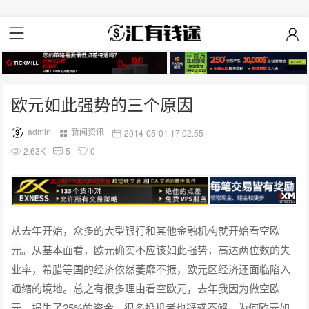
欧元如此强势的三个原因
admin
新闻资讯
2014-05-01 17:02:55
2.63K
5
0
从去年开始，众多的大型银行和其他金融机构就开始看空欧
元。从基本面看，欧元确实不应该如此强势，高达两位数的失
业率，希腊等国的经济依然萎靡不振，欧元区经济还面临陷入
通缩的境地。总之有很多理由看空欧元，去年我因为做空欧
元，损失了25%的资金。很多投机者也疑惑不解，为何欧元如