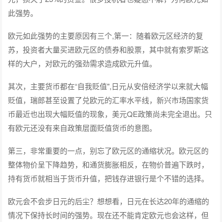
此强势。
欧元如此强势的主要原因有三个,第一：随着欧元区经济的复
苏，投资者大量买进欧元区的债券和股票，其中就有索罗斯这
样的大户，对欧元的强劲需求造成欧元升值。
其次，主要货币都在“自我贬值",日元从安倍经济学以来就大幅
贬值，瑞郎甚至设置了兑欧元的汇率水平线，新兴市场国家货
币最近也出现大幅贬值的现象，美元QE政策尚未完全退出。只
有欧元还没有来自政策层面贬值货币的意图。
第三，非常重要的一点，别忘了欧元区的通缩状况。欧元区的
整体物价呈下降趋势，和通货膨胀相反，在物价普遍下跌时，
持有货币就相当于货币升值，把钱存进银行是个不错的选择。
欧元会不会步日元的后尘？想想看，日元在长达20年的通缩的
情况下保持长时间的强势。现在还不能肯定欧元也会这样，但