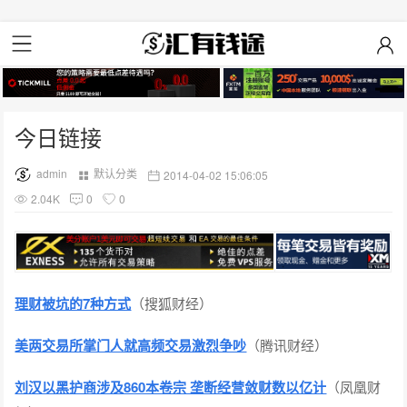
今日链接
admin
默认分类
2014-04-02 15:06:05
2.04K
0
0
理财被坑的7种方式
（搜狐财经）
美两交易所掌门人就高频交易激烈争吵
（腾讯财经）
刘汉以黑护商涉及860本卷宗 垄断经营敛财数以亿计
（凤凰财