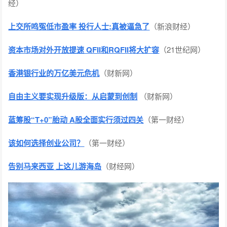
经）
上交所鸣冤低市盈率 投行人士:真被逼急了
（新浪财经）
资本市场对外开放提速 QFII和RQFII将大扩容
（21世纪网）
香港银行业的万亿美元危机
（财新网）
自由主义要实现升级版：从启蒙到创制
（财新网）
蓝筹股“T+0”胎动 A股全面实行须过四关
（第一财经）
该如何选择创业公司？
（第一财经）
告别马来西亚 上这儿游海岛
（财经网）