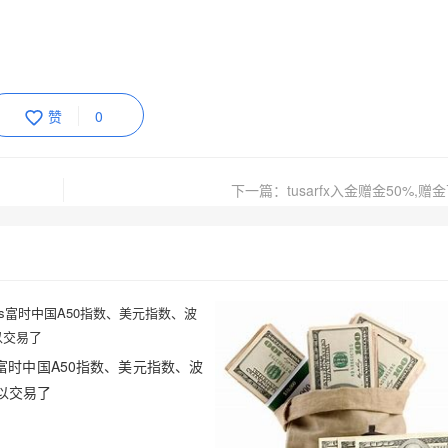
赞
0
下一篇：tusarfx入金赠金50%,赠
ets富时中国A50指数、美元指数、波
以交易了