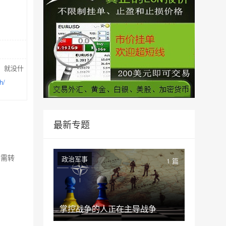
，就没什
h/
最新专题
如需转
政治军事
1 篇
掌控战争的人正在主导战争