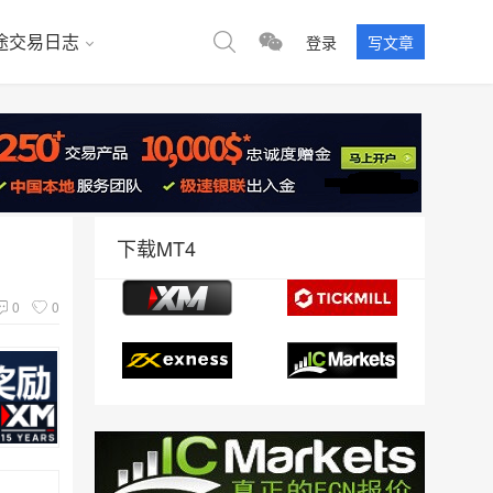
途交易日志
登录
写文章
取
下载MT4
0
0