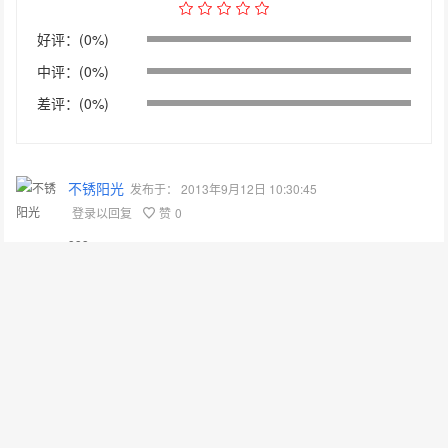
好评：(0%)
中评：(0%)
差评：(0%)
不锈阳光
发布于：
2013年9月12日 10:30:45
登录以回复
赞
0
333
发表评论
要发表评论，您必须先
登录
。
请在 "后台——外观——菜单" 添加页脚菜单