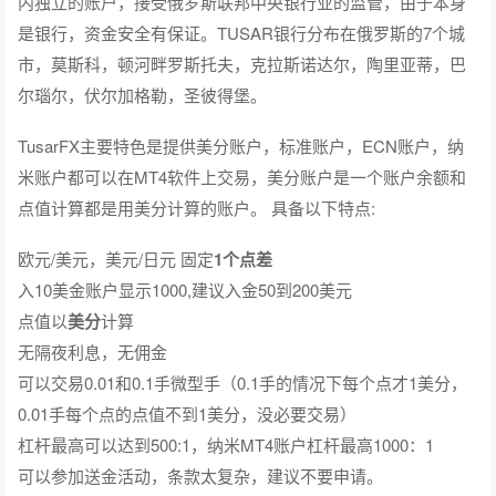
内独立的账户，接受俄罗斯联邦中央银行业的监管，由于本身
是银行，资金安全有保证。TUSAR银行分布在俄罗斯的7个城
市，莫斯科，顿河畔罗斯托夫，克拉斯诺达尔，陶里亚蒂，巴
尔瑙尔，伏尔加格勒，圣彼得堡。
TusarFX主要特色是提供美分账户，标准账户，ECN账户，纳
米账户都可以在MT4软件上交易，美分账户是一个账户余额和
点值计算都是用美分计算的账户。 具备以下特点:
欧元/美元，美元/日元 固定
1个点差
入10美金账户显示1000,建议入金50到200美元
点值以
美分
计算
无隔夜利息，无佣金
可以交易0.01和0.1手微型手（0.1手的情况下每个点才1美分，
0.01手每个点的点值不到1美分，没必要交易）
杠杆最高可以达到500:1，纳米MT4账户杠杆最高1000：1
可以参加送金活动，条款太复杂，建议不要申请。