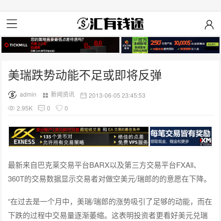
美瑞跌势动能不足或即将反弹
admin
新闻资讯
2013-06-05 23:45:53
2.95K
0
0
最新来自巴克莱交易平台BARX以及第三方交易平台FXAll、
360T的交易数据显示交易者对做空美元/瑞郎的的意愿在下降。
“在过去是一个月中，美瑞/瑞郎的涨势吸引了足够的动能，而在
下跌的过程中交易量逐渐萎缩。这表明投资者更看好美元兑瑞