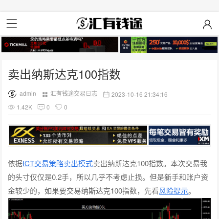
卖出纳斯达克100指数
admin
汇有钱途交易日志
2023-10-16 21:34:16
1.42K
0
0
依据
ICT交易策略卖出模式
卖出纳斯达克100指数。本次交易我
的头寸仅仅是0.2手，所以几乎不考虑止损。但是新手和账户资
金较少的，如果要交易纳斯达克100指数，先看
风险提示
。