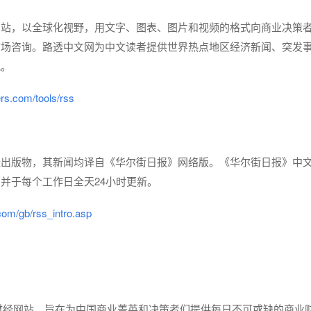
网站，以全球化视野，用文字、图表、图片和视频的格式向商业决策
市场咨询。路透中文网为中文读者提供世界热点地区经济新闻、突发
讯。
ters.com/tools/rss
经出版物，其新闻均译自《华尔街日报》网络版。《华尔街日报》中
并于每个工作日全天24小时更新。
.com/gb/rss_intro.asp
财经网站，旨在为中国商业菁英和决策者们提供每日不可或缺的商业