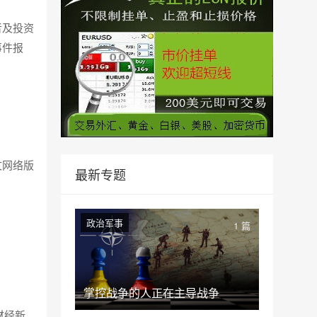
者及投资
事件报
文网络版
最新专题
政治军事
1 篇
掌控战争的人正在主导战争
财经新