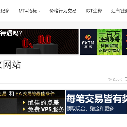
经纪商
MT4指标
价格行为交易
ICT注释
汇有钱
文网站
2.65K