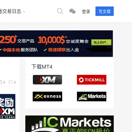
途交易日志
登录
写文章
下载MT4
0
0