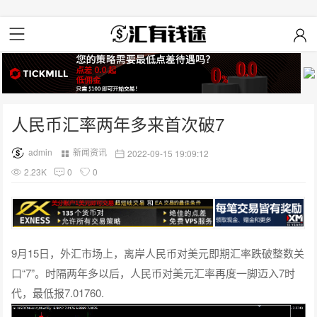
人民币汇率两年多来首次破7
admin
新闻资讯
2022-09-15 19:09:12
2.23K
0
0
9月15日，外汇市场上，离岸人民币对美元即期汇率跌破整数关
口“7”。时隔两年多以后，人民币对美元汇率再度一脚迈入7时
代，最低报7.01760.