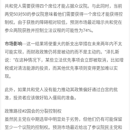
共和党人需要获得四个席位才能占据众议院。与此同时，当前
两党50对50的参议院意味着他们需要获得一个席位才能获得控
制权。由于获胜的障碍相对较低，预测市场最近暗示共和党在
参众两院获胜并控制立法议程的可能性为74%。
市场影响
---这一结果将使重大的新支出举措在未来两年内不太
可能实现，而财政政策仍将是被动的而不是主动的。"泽扎斯
说："在这种情况下，某些立法优先事项会立即被取消，比如增
税或对清洁能源的投资，而其他优先事项则变得更加难以实
现。
此外，如果共和党人没有能力推动其政策偏好通过白宫的批
准，投资者应该做好陷入僵局的准备。
政策路径#2国会的分裂控制权
虽然民主党在中期选举中明显处于劣势，但他们仍有可能保留
至少一个议院的控制权。预测市场最近给出了参议院民主党和