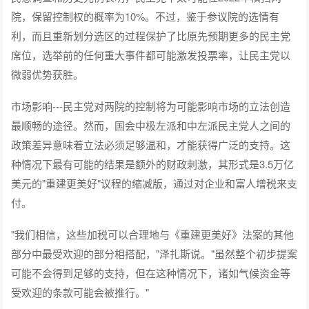
院，保留控制权的概率为10%。不过，鉴于参议院的选情有
利，而且重新划分选区的过程保护了比原先预期更多的民主党
席位，选举前的任何重大事件都可能激发投票率，让民主党以
微弱优势获胜。
市场影响---民主党对两院的控制将为可能影响市场的立法创造
最顺畅的途径。然而，国会中极左派和中左派民主党人之间的
政策差异意味着立法必须足够温和，才能获得广泛的支持。这
种情况下最有可能的结果是额外的财政刺激，其形式是3.5万亿
美元的"重建更美好"议程的缩减版，通过对企业和富人增税来支
付。
"我们相信，这些加税可以合理地与《重建更美好》法案的其他
部分中最受欢迎的部分相搭配，"泽扎斯说。"虽然整个初步提案
可能不会得到足够的支持，但在这种情况下，诸如气候资金等
受欢迎的条款可能会被推行。"