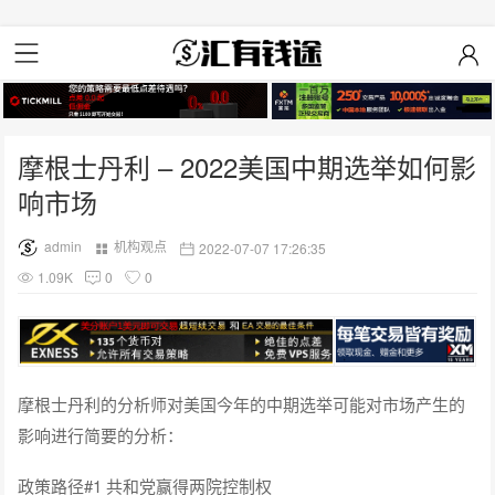
摩根士丹利 – 2022美国中期选举如何影
响市场
admin
机构观点
2022-07-07 17:26:35
1.09K
0
0
摩根士丹利的分析师对美国今年的中期选举可能对市场产生的
影响进行简要的分析：
政策路径#1 共和党赢得两院控制权