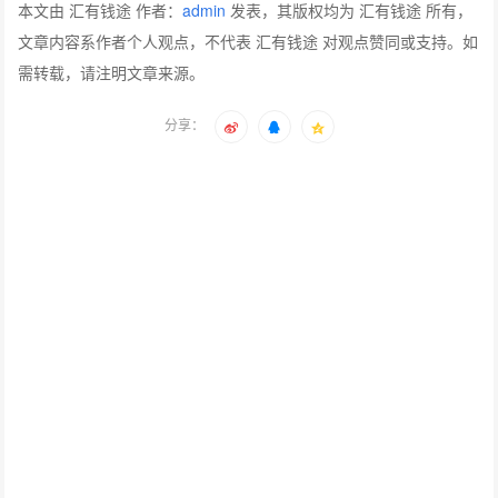
本文由 汇有钱途 作者：
admin
发表，其版权均为 汇有钱途 所有，
文章内容系作者个人观点，不代表 汇有钱途 对观点赞同或支持。如
需转载，请注明文章来源。
分享：