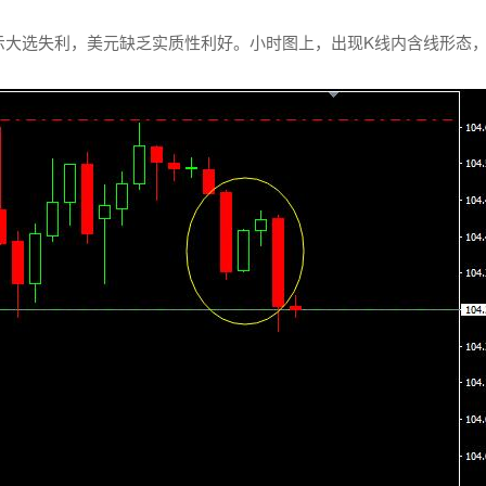
示大选失利，美元缺乏实质性利好。小时图上，出现K线内含线形态