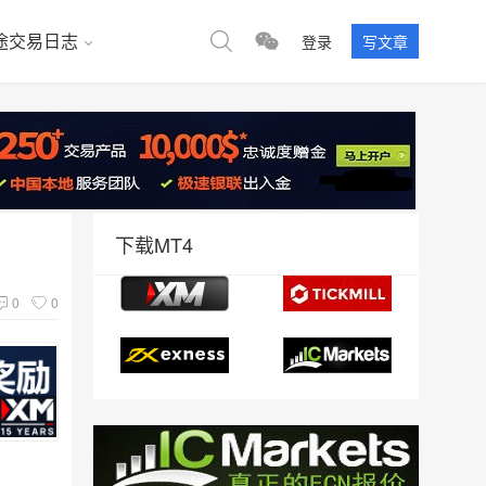
途交易日志
登录
写文章
下载MT4
0
0