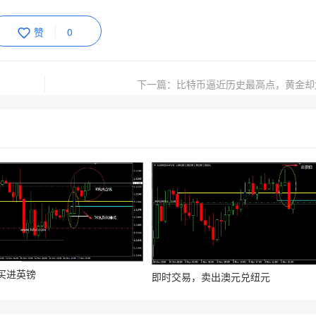
赞
0
下一篇：比特币逼近历史最高点，黄金却
买进英镑
即时交易，卖出澳元兑纽元