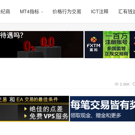
经纪商
MT4指标
价格行为交易
ICT注释
汇有钱
2.36K