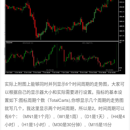
实际上附图上能够同时并列显示6个时间周期的走势图，大家可
以根据自己的显示器大小和实际需要进行设置。指标的基本设
置如下:图标周期个数（TotalCarts),你想显示几个周期的走势图
就写几个，我这里显示两个时间周期，所以是2。时间周期可以
有6个：（MN1是1个月）,（W1是1周）,（D1是1天）,（H4是4
小时）,（H1是1小时）,（M30是30分钟）,（M15是15分