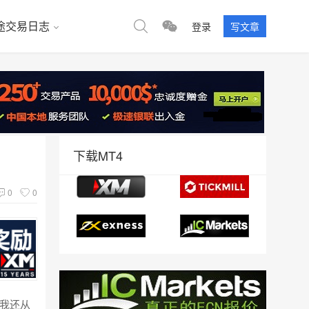
途交易日志
登录
写文章
下载MT4
0
0
情我还从