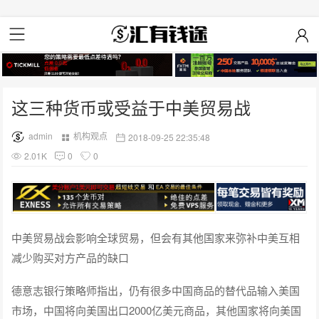
这三种货币或受益于中美贸易战
admin
机构观点
2018-09-25 22:35:48
2.01K
0
0
中美贸易战会影响全球贸易，但会有其他国家来弥补中美互相
减少购买对方产品的缺口
德意志银行策略师指出，仍有很多中国商品的替代品输入美国
市场，中国将向美国出口2000亿美元商品，其他国家将向美国