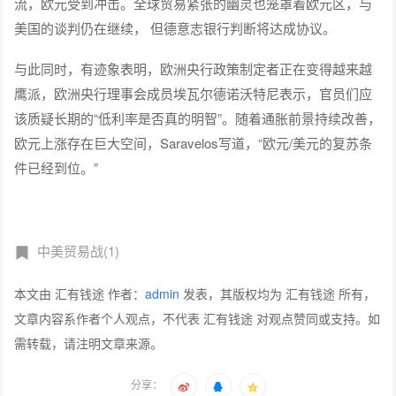
流，欧元受到冲击。全球贸易紧张的幽灵也笼罩着欧元区，与
美国的谈判仍在继续， 但德意志银行判断将达成协议。
与此同时，有迹象表明，欧洲央行政策制定者正在变得越来越
鹰派，欧洲央行理事会成员埃瓦尔德诺沃特尼表示，官员们应
该质疑长期的“低利率是否真的明智”。随着通胀前景持续改善，
欧元上涨存在巨大空间，Saravelos写道，“欧元/美元的复苏条
件已经到位。”
中美贸易战(1)
本文由 汇有钱途 作者：
admin
发表，其版权均为 汇有钱途 所有，
文章内容系作者个人观点，不代表 汇有钱途 对观点赞同或支持。如
需转载，请注明文章来源。
分享：