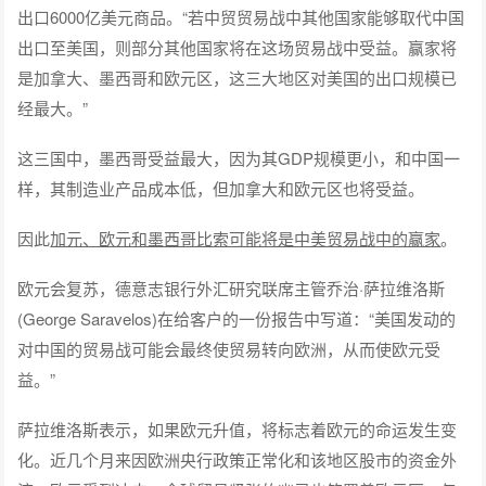
出口6000亿美元商品。“若中贸贸易战中其他国家能够取代中国
出口至美国，则部分其他国家将在这场贸易战中受益。赢家将
是加拿大、墨西哥和欧元区，这三大地区对美国的出口规模已
经最大。”
这三国中，墨西哥受益最大，因为其GDP规模更小，和中国一
样，其制造业产品成本低，但加拿大和欧元区也将受益。
因此
加元、欧元和墨西哥比索可能将是中美贸易战中的赢家
。
欧元会复苏，德意志银行外汇研究联席主管乔治·萨拉维洛斯
(George Saravelos)在给客户的一份报告中写道：“美国发动的
对中国的贸易战可能会最终使贸易转向欧洲，从而使欧元受
益。”
萨拉维洛斯表示，如果欧元升值，将标志着欧元的命运发生变
化。近几个月来因欧洲央行政策正常化和该地区股市的资金外