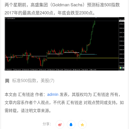
两个星期前，高盛集团（Goldman Sachs）预测标准500指数
2017年的最高点是2400点，年底会跌至2300点。
标准500指数，美股(7)
本文由 汇有钱途 作者：
admin
发表，其版权均为 汇有钱途 所有，
文章内容系作者个人观点，不代表 汇有钱途 对观点赞同或支持。如
需转载，请注明文章来源。
分享：