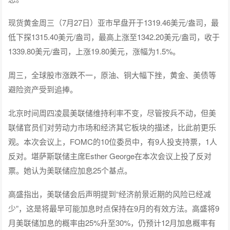
现货黄金周三（7月27日）亚市早盘开于1319.46美元/盎司，最
低下探1315.40美元/盎司，最高上涨至1342.20美元/盎司，收于
1339.80美元/盎司，上涨19.80美元，涨幅为1.5%。
周三，全球股市涨跌不一，原油、铜大幅下挫，黄金、美债等
避险资产受到追捧。
北京时间周四凌晨美联储维持利率不变，尽管按兵不动，但美
联储官员们对劳动力市场和经济其它板块的描述，比此前更乐
观。本次会议上，FOMC的10位委员中，有9人投支持票，1人
反对。堪萨斯联储主席Esther George在本次会议上投了反对
票。她认为美联储应加息25个基点。
高盛指出，美联储会后声明提到“经济前景近期的风险已经减
少”，这是将最早可能加息时点保持在9月的有效方法。高盛将9
月美联储加息的概率由25%升至30%，仍预计12月加息概率有