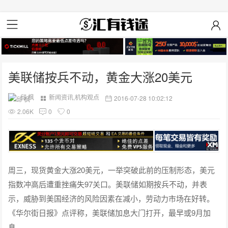
美联储按兵不动，黄金大涨20美元
邱 枫
新闻资讯
,
机构观点
2016-07-28 10:02:12
2.06K
0
0
周三，现货黄金大涨20美元，一举突破此前的压制形态，美元
指数冲高后遭重挫痛失97关口。美联储如期按兵不动，并表
示，威胁到美国经济的风险因素在减小，劳动力市场在好转。
《华尔街日报》点评称，美联储加息大门打开，最早或9月加
息。