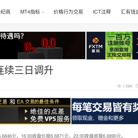
经纪商
MT4指标
价格行为交易
ICT注释
汇有钱
连续三日调升
1.56K
46元，16:30收盘价报6.6871元，23:30夜盘收报6.6890元。