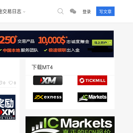
途交易日志
登录
写文章
下载MT4
0
0