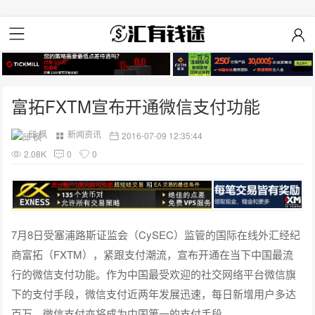
富拓FXTM宣布开通微信支付功能
邱 枫
新闻资讯
2016-07-09 12:35:44
2.08K
0
0
7月8日受塞浦路斯证监会（CySEC）监管的国际在线外汇经纪
商富拓（FXTM），紧跟支付潮流，宣布开通在当下中国最流
行的微信支付功能。作为中国最受欢迎的社交网络平台微信旗
下的支付手段，微信支付近两年发展迅速，每日新增用户多达
百万，微信支付亦将成为中国第一的支付手段。