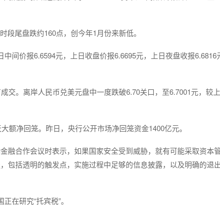
约时段尾盘跌约160点，创今年1月份来新低。
中间价报6.6594元，上日收盘价报6.6695元，上日夜盘收报6.681
交。离岸人民币兑美元盘中一度跌破6.70关口，至6.7001元，较
天大额净回笼。昨日，央行公开市场净回笼资金1400亿元。
港金融合作会议时表示，如果国家安全受到威胁，就有可能采取资本
提，包括透明的触发点，实施过程中足够的信息披露，以及明确的退
正在研究“托宾税”。