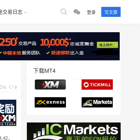
途交易日志
登录
写文章
下载MT4
0
0
.42，