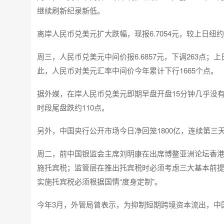
继续刷新纪录新低。
离岸人民币兑美元扩大跌幅，现报6.7054元，较上日纽
周三，人民币兑美元中间价报6.6857元，下调263点；上日
此，人民币对美元汇率中间价今年累计下行1665个点。
据外媒，在岸人民币兑美元即期早盘开盘15分钟几乎没有成
时段尾盘跌约110点。
另外，中国央行公开市场今日净回笼1800亿，连续第三
周二，前中国银监会主席刘明康在出席博鳌亚洲论坛香
施托宾税；监管层在推出托宾税时必须考虑三大基本前
实施托宾税必须根据国情“度身定制”。
今年3月，外管局曾表示，为抑制短期跨境资本流出，中国