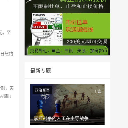
6元。至
上日纽约
最新专题
管制，实
政治军事
1 篇
出机制；
掌控战争的人正在主导战争