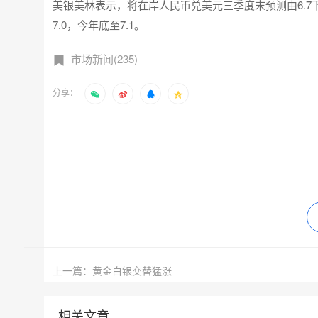
美银美林表示，将在岸人民币兑美元三季度末预测由6.7下
7.0，今年底至7.1。
市场新闻(235)
分享：
上一篇：黄金白银交替猛涨
相关文章