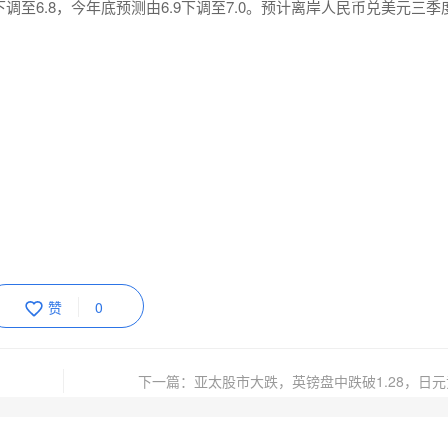
调至6.8，今年底预测由6.9下调至7.0。预计离岸人民币兑美元三季
赞
0
下一篇：亚太股市大跌，英镑盘中跌破1.28，日