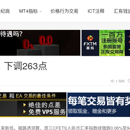
经纪商
MT4指标
价格行为交易
ICT注释
汇有钱
，下调263点
1.58K
月来新低。据路透测算，周三CFETS人民币汇率指数续微跌0.06%至94