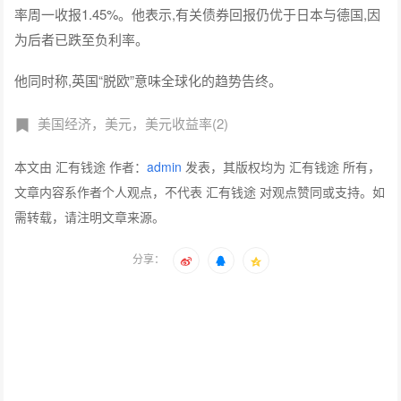
率周一收报1.45%。他表示,有关债券回报仍优于日本与德国,因
为后者已跌至负利率。
他同时称,英国“脱欧”意味全球化的趋势告终。
美国经济，美元，美元收益率(2)
本文由 汇有钱途 作者：
admin
发表，其版权均为 汇有钱途 所有，
文章内容系作者个人观点，不代表 汇有钱途 对观点赞同或支持。如
需转载，请注明文章来源。
分享：