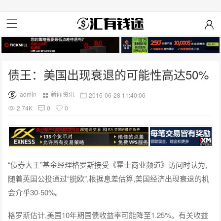
债王：美国出现衰退的可能性高达50%
admin
新闻资讯
2016-06-28 11:40:06
2.74K
0
0
“债券大王”基金经理格罗斯接受《霍士商业频道》访问时认为,
随着英国公投通过“脱欧”,根据息差估算,美国经济出现衰退的机
会介乎30-50%。
格罗斯估计,美国10年期国债收益率可能降至1.25%。有关收益