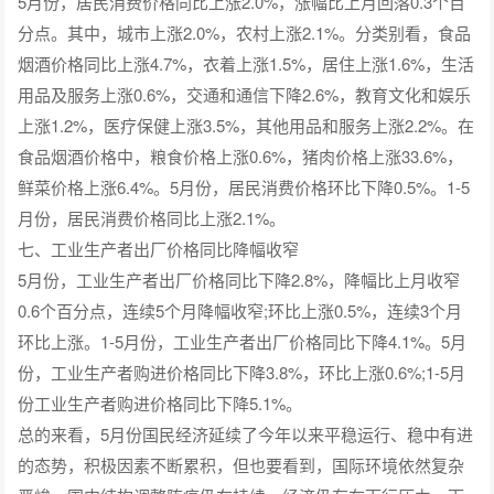
5月份，居民消费价格同比上涨2.0%，涨幅比上月回落0.3个百
分点。其中，城市上涨2.0%，农村上涨2.1%。分类别看，食品
烟酒价格同比上涨4.7%，衣着上涨1.5%，居住上涨1.6%，生活
用品及服务上涨0.6%，交通和通信下降2.6%，教育文化和娱乐
上涨1.2%，医疗保健上涨3.5%，其他用品和服务上涨2.2%。在
食品烟酒价格中，粮食价格上涨0.6%，猪肉价格上涨33.6%，
鲜菜价格上涨6.4%。5月份，居民消费价格环比下降0.5%。1-5
月份，居民消费价格同比上涨2.1%。
七、工业生产者出厂价格同比降幅收窄
5月份，工业生产者出厂价格同比下降2.8%，降幅比上月收窄
0.6个百分点，连续5个月降幅收窄;环比上涨0.5%，连续3个月
环比上涨。1-5月份，工业生产者出厂价格同比下降4.1%。5月
份，工业生产者购进价格同比下降3.8%，环比上涨0.6%;1-5月
份工业生产者购进价格同比下降5.1%。
总的来看，5月份国民经济延续了今年以来平稳运行、稳中有进
的态势，积极因素不断累积，但也要看到，国际环境依然复杂