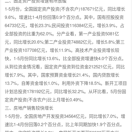
二、固定资产投资增速有所放缓
1-5月份，全国固定资产投资(不含农户)187671亿元，同比增长
9.6%，增速比1-4月份回落0.9个百分点。其中，国有控股投资
64733亿元，增长23.3%;民间投资116384亿元，增长3.9%，占
全部投资的比重为62.0%。分产业看，第一产业投资5081亿
元，同比增长20.6%;第二产业投资74882亿元，增长5.8%;第三
产业投资107708亿元，增长11.9%。高技术产业投资增长较
快，1-5月份同比增长13.6%，比全部投资增速快4.0个百分点。
从到位资金情况看，固定资产投资到位资金212521亿元，同比
增长7.9%。其中，国家预算资金增长21.4%，国内贷款增长
13.7%，自筹资金增长1.0%，利用外资下降18.5%。新开工项目
计划总投资178192亿元，同比增长32.2%。从环比看，5月份固
定资产投资(不含农户)比上月增长0.49%。
三、房地产销售较快增长
1-5月份，全国房地产开发投资34564亿元，同比增长7.0%，增
速比1-4月份回落0.2个百分点，比上年同期加快1.9个百分点。