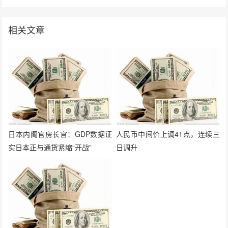
相关文章
日本内阁官房长官：GDP数据证
人民币中间价上调41点，连续三
实日本正与通货紧缩“开战”
日调升