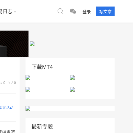
易日志
登录
写文章
下载MT4
0
0
最新专题
度相当悲