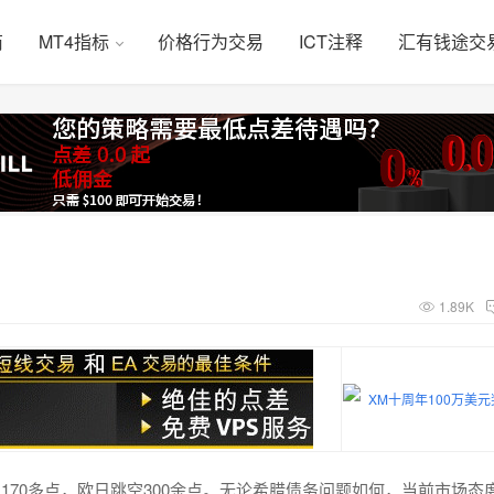
商
MT4指标
价格行为交易
ICT注释
汇有钱途交
1.89K
70多点，欧日跳空300余点。无论希腊债务问题如何，当前市场态