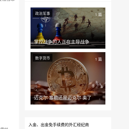
政治军事
1 篇
掌控战争的人正在主导战争
数字货币
1 篇
迈克尔·塞勒还是迈克尔·卖了
入金、出金免手续费的外汇经纪商