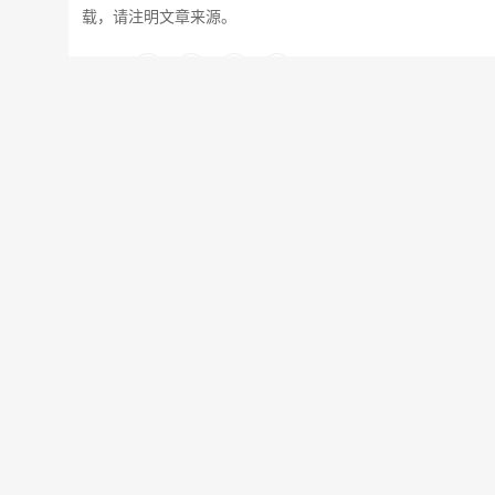
载，请注明文章来源。
分享：
上一篇：15年后你还炒外汇吗？
相关文章