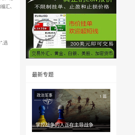
如福汇、
",选
最新专题
政治军事
1 篇
掌控战争的人正在主导战争