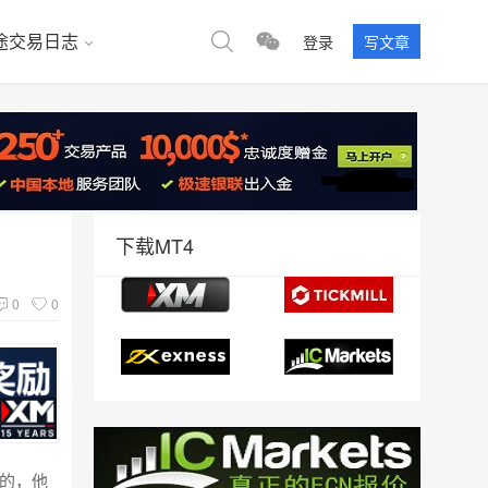
途交易日志
登录
写文章
下载MT4
0
0
件的，他