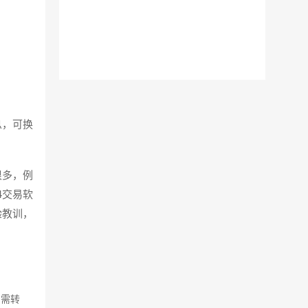
息，可换
很多，例
4交易软
验教训，
如需转