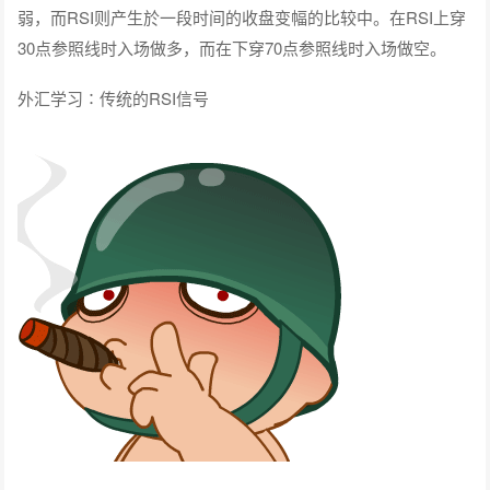
弱，而RSI则产生於一段时间的收盘变幅的比较中。在RSI上穿
30点参照线时入场做多，而在下穿70点参照线时入场做空。
外汇学习∶传统的RSI信号
在上面的例子中，交易者可以在RSI进入30点下方超卖区再穿
出後见机做多，并在RSI上方走出超买区时见机做空。不过，还
有另一种RSI信号，趋势线，即把在价格线上运用的趋势线用在
RSI图中。连接上行趋势中的低点，或者下行趋势中的高点，我
们就可以找到拥有很棒风险收益比的交易时机。由於RSI体现的
是收盘价价差的对比情况，RSI趋势扭转时，无论是上穿阻力
线，还是下穿支持线，汇价很有可能会发生明显的活动。
外汇学习∶将RSI突破趋势线作为入场出场的信号