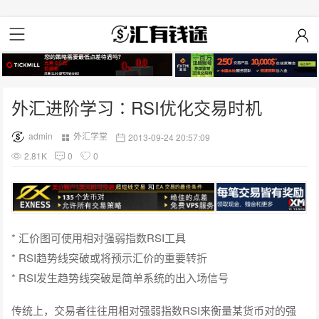
外汇进阶学习∶RSI优化交易时机
admin
外汇学堂
2013-09-24 20:57:09
2.81K
0
0
* 汇价图可使用相对强弱指数RSI工具
* RSI趋势线突破或将预示汇价的重要转折
* RSI发生趋势线突破是简单系统的出入场信号
传统上，交易者往往用相对强弱指数RSI来衡量某货币对的强