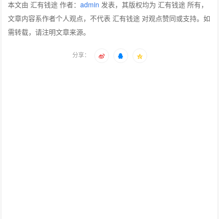
本文由 汇有钱途 作者：
admin
发表，其版权均为 汇有钱途 所有，
文章内容系作者个人观点，不代表 汇有钱途 对观点赞同或支持。如
需转载，请注明文章来源。
分享：