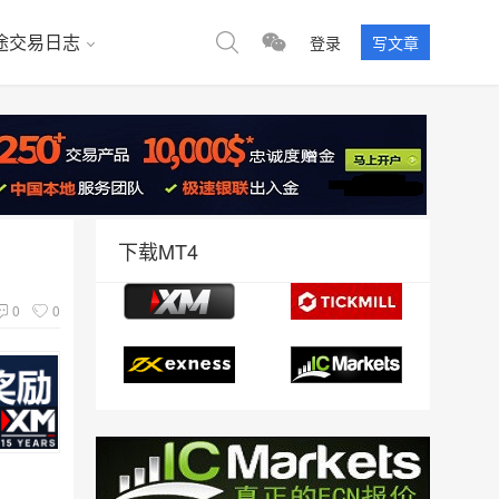
途交易日志
登录
写文章
下载MT4
0
0