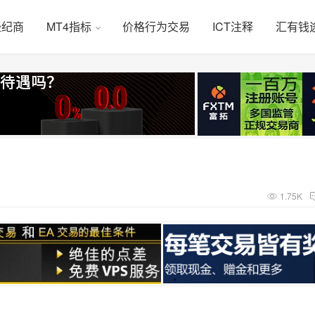
经纪商
MT4指标
价格行为交易
ICT注释
汇有钱
1.75K