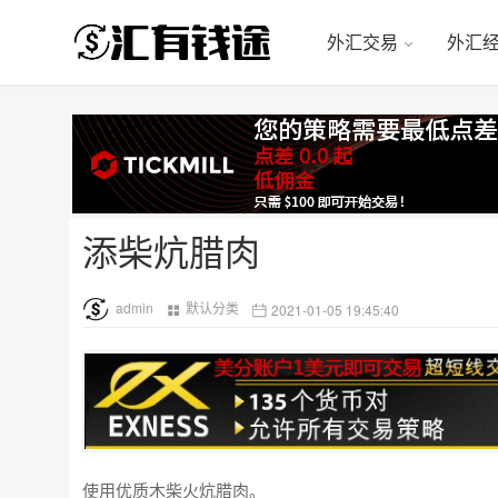
外汇交易
外汇
添柴炕腊肉
admin
默认分类
2021-01-05 19:45:40
使用优质木柴火炕腊肉。