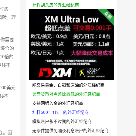
允许刮头皮的外汇经纪商
盘时买
风险。理
，你需要
没爆仓的
10倍的
平线不
能交易黄金、白银和原油的外汇经纪商
00美元
叉盘货币对点差比较低的外汇经纪商
线不
支持网银入金的外汇经纪商
杠杆500：1以上的外汇经纪商
模拟账户永不过期的外汇经纪商
无条件提供免隔夜利息账户的外汇经纪商
仓。因