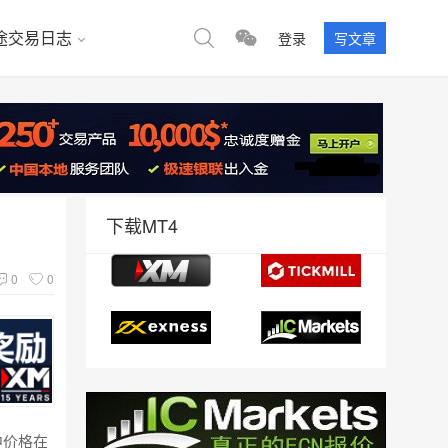
途交易日志
登录
写文章
下载MT4
0
0
中价格在