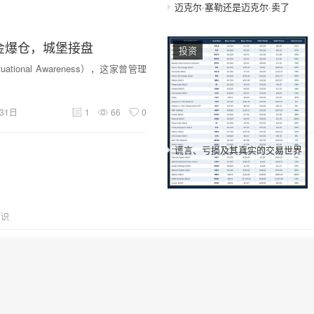
迈克尔·塞勒还是迈克尔·卖了
金爆仓，城堡接盘
投资
tional Awareness），这家曾管理
31日
1
66
0
谎言、亏损及其真实的交易世界
知识
hikkake形态
,
K线形态