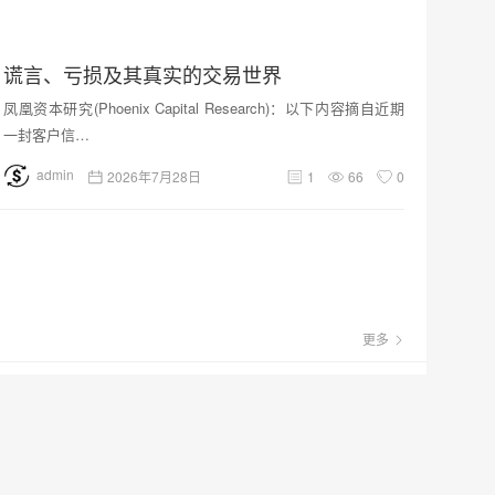
谎言、亏损及其真实的交易世界
凤凰资本研究(Phoenix Capital Research)：以下内容摘自近期
一封客户信…
admin
2026年7月28日
1
66
0
更多
价格成交量分布理论