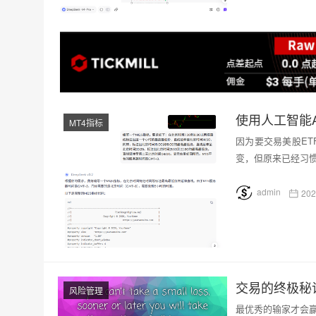
使用人工智能A
MT4指标
因为要交易美股ET
变，但原来已经习惯
admin
202
交易的终极秘
风险管理
最优秀的输家才会赢