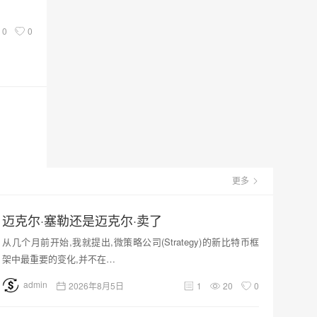
0
0
更多
迈克尔·塞勒还是迈克尔·卖了
从几个月前开始,我就提出,微策略公司(Strategy)的新比特币框
架中最重要的变化,并不在…
admin
2026年8月5日
1
20
0