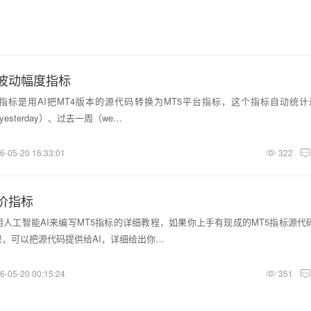
均波动幅度指标
指标是用AI把MT4版本的源代码转换为MT5平台指标，这个指标自动统计
yesterday）、过去一周（we…
6-05-20 16:33:01
322
价指标
人工智能AI来编写MT5指标的详细教程，如果你上手有现成的MT5指标源代
，可以把源代码提供给AI，详细给出你…
6-05-20 00:15:24
351