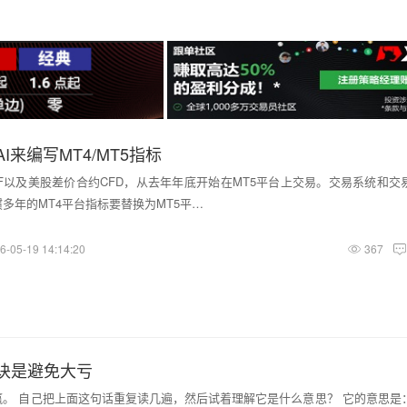
I来编写MT4/MT5指标
F以及美股差价合约CFD，从去年年底开始在MT5平台上交易。交易系统和交
多年的MT4平台指标要替换为MT5平…
6-05-19 14:14:20
367
诀是避免大亏
。 自己把上面这句话重复读几遍，然后试着理解它是什么意思？ 它的意思是