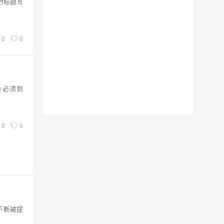
时标题写
0
0
台必须到
0
0
不断被提