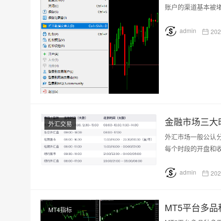
账户的渠道基本被
admin
202
金融市场三大
外汇交易
外汇市场一般公认
每个时段的开盘和收
admin
202
MT5平台多
MT4指标