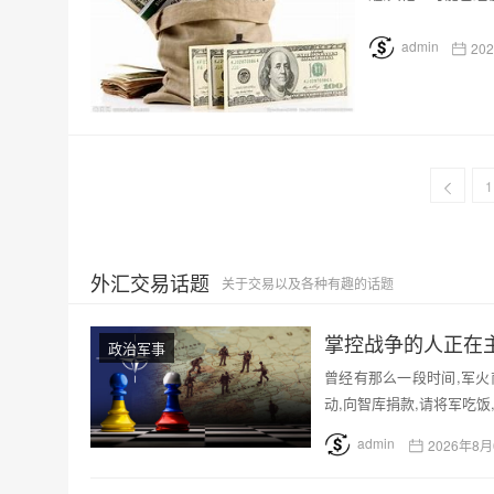
admin
202
1
外汇交易话题
关于交易以及各种有趣的话题
掌控战争的人正在
政治军事
曾经有那么一段时间,军
动,向智库捐款,请将军吃饭
admin
2026年8