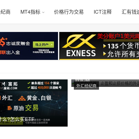
经纪商
MT4指标
价格行为交易
ICT注释
汇有钱
不限制挂单、止盈和止损价
经纪商
外汇经纪商
什么?怎么买ETF