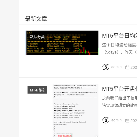
最新文章
MT5平台日
默认分类
这个日均波动幅度
（5days）、昨天（
admin
202
MT5平台开盘
MT4指标
之前我们给出了使用
法实现你想要的效果
admin
202