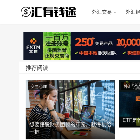
外汇交易
外汇
推荐阅读
交易心理
外汇学堂
ETF是
想要摆脱财务困顿的牢笼，就得梭哈
一把