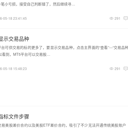
一笔小亏损，接受自己判断错了，然后继续寻…
6-05-18 23:41:45
291
何显示交易品种
4平台可供交易的标的更多了，要显示交易品种，点击主界面的“查看”---“交易品
以看到，MT5平台可以交易股…
6-05-18 15:48:23
291
加指标文件步骤
交易美股差价合约以及美股ETF差价合约，吸引了不少无法开通传统美股账户