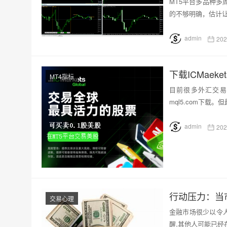
MT5平台多品种多
的不够明确，估计让
admin
202
下载ICMaek
MT4指标
目前很多外汇交易
mql5.com下载。
admin
202
行动压力：当
交易心理
金融市场很少以令
醒,其他人可能已