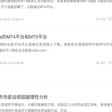
周期切换指标的MT4版本以及功能详见：多周期多图表联动MT4指标 可能是当
不少读者忽略了，以致错过MT4平台…
6-04-22 15:35:10
370
ets的MT4平台和MT5平台
商的交易平台可以直接在其官网上下载，但有些交易商的MT4和MT5平
但最近不少地区无法登录mql5.com/…
6-04-16 16:06:36
321
市场紧迫感超越理性分析
人舒适的节奏运行。价格可能瞬息万变，机会在几小时内出现又消失，投资者
经在利用他们尚未完全掌握的信息采取行动。在这…