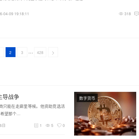
6-04-09 19:18:11
318
…
2
3
428
主导战争
数字货币
火商只能在走廊里等候。他资助竞选活
,希望那个…
月6日
1
5
0