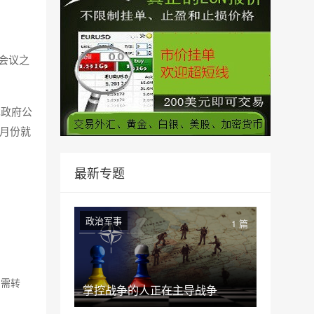
会议之
本政府公
1月份就
最新专题
政治军事
1 篇
如需转
掌控战争的人正在主导战争