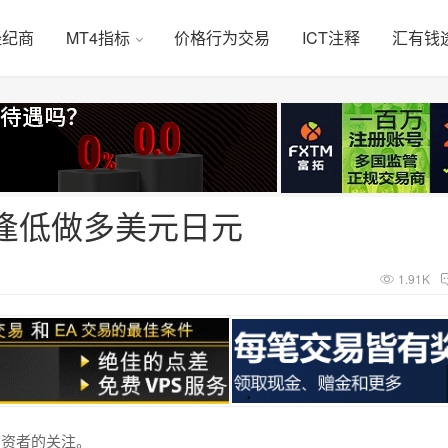
经纪商
MT4指标
价格行为交易
ICT注释
汇有钱
逢低做多美元日元
1.91K
投资者的关注。