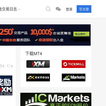
途交易日志
登录
写文章
下载MT4
0
0