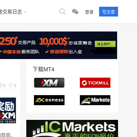
途交易日志
登录
写文章
下载MT4
0
0
绪数据，