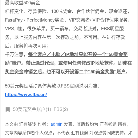
最高收益500美金
杠杆变化、存款保险、100%奖金、合作伙伴佣金，现金返还，
FasaPay / PerfectMoney奖金，VIP交易者/ VIP合作伙伴服务，
VPS, t恤，很多苹果，买一辆车，交易者派对，FBS明星服
务，以上服务内容在第一次存款之前，不可用。在进行存款
后，服务将再次可用；
千万注意，
每个客户／电脑／IP地址只能开设一个“50美金奖
励”账户。禁止通过代理，或使用任何修改IP地址软件。即使在
奖金资金冲销之后，也不可以开设第二个“50美金奖励”账户
。
50美元奖励活动具体条款以FBS官网说明为准：
https://www.fbs.cn/
50美元奖金账户(1)
FBS(2)
本文由 汇有钱途 作者：
admin
发表，其版权均为 汇有钱途 所有，
文章内容系作者个人观点，不代表 汇有钱途 对观点赞同或支持。如