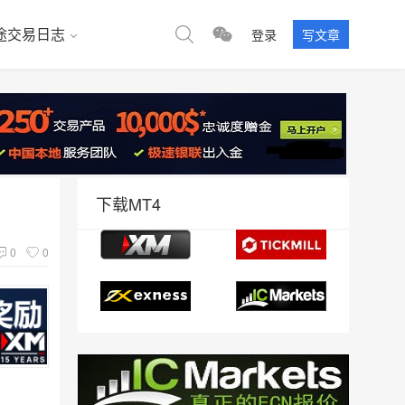
途交易日志
登录
写文章
下载MT4
0
0