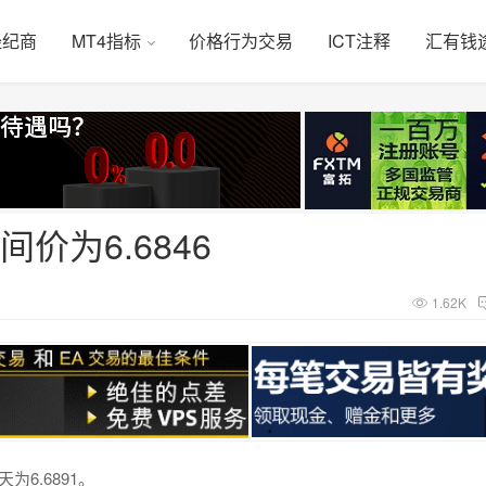
经纪商
MT4指标
价格行为交易
ICT注释
汇有钱
价为6.6846
1.62K
为6.6891。