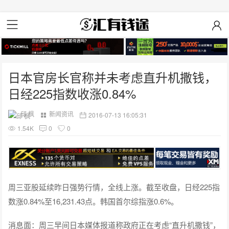
日本官房长官称并未考虑直升机撒钱，
日经225指数收涨0.84%
邱 枫
新闻资讯
2016-07-13 16:05:31
1.54K
0
0
周三亚股延续昨日强势行情，全线上涨。截至收盘，日经225指
数涨0.84%至16,231.43点。韩国首尔综指涨0.6%。
消息面：周三早间日本媒体报道称政府正在考虑“直升机撒钱”，