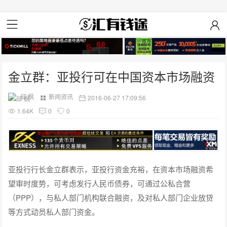
金立群：亚投行可在中国资本市场融资
邱 枫
新闻资讯
2016-06-27 17:09:56
1.64K
0
0
亚投行行长金立群表示，亚投行资金充裕，在资本市场融资希
望审时度势，可考虑发行人民币债券，可通过公私合营
（PPP），与私人部门机构联合融资，及对私人部门企业放贷
等方式动员私人部门资金。