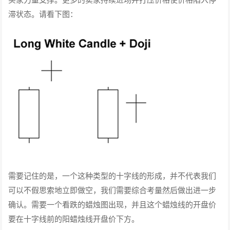
滞状态。请看下图：
需要记住的是，一个这种类型的十字线的形成，并不代表我们
可以不假思索地立即做空，我们需要综合考量然后做出进一步
确认。需要一个看跌的蜡烛图出现，并且这个蜡烛线的开盘价
要在十字线前的阳蜡烛线开盘价下方。