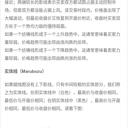
接近；两端较长的影线表示买卖双方都试图占据主动控制市
场，但是双方都没能占据上风。该交易时段内，价格虽出现了
大幅波动，但最后收盘价又恢复到开盘价附近，收盘时买卖双
方处于一个势均力敌的僵持局面。
如果一个纺锤线形成于一个上升趋势中，这通常意味着买家力
量较弱，价格趋势可能出现由涨向跌的反转。
如果一个纺锤线形成于一个下降趋势中，这通常意味着卖家力
量较弱，价格趋势可能出现由跌向涨的反转。
实体线（Marubozu）
如果蜡烛图没有上下影线，只有中间较粗的实体部分，我们称
之为实体线。在阳实体线中（白色），最高价与收盘价相同，
最低价与开盘价相同；在阴实体线中（黑色），最高价与开盘
价相同，最低价与收盘价相同。请看下图：