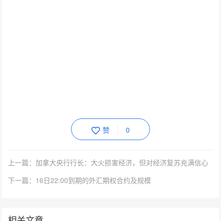
赞
0
上一篇：加拿大央行行长：大火损害经济，但对经济复苏充满信心
下一篇：16日22:00到期的外汇期权合约及规模
相关文章