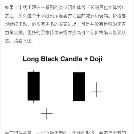
如果十字线出现在一系列的类似阴实体线（长的黑色实体线）
之后，那么这个十字线预示着卖方力量的减弱和衰竭。价格要
想继续下跌，必须有更多的买家进场，可是并没有足够的卖家
力量支撑。更多的买家持续进场并推高价个使价格陷入停滞状
态。请看下图：
需要记住的是，一个这种类型的十字线的形成，并不代表我们