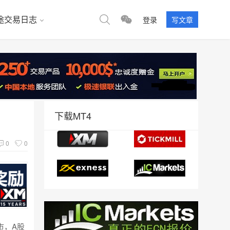
途交易日志
登录
写文章
下载MT4
0
0
市，A股