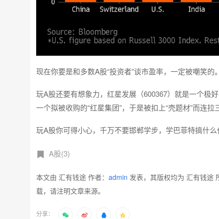
现在你要是和多数A股“投资者”谈市盈率，一定被嘲笑的
玩A股还要有想象力，红星发展（600367）就是一个
一个拟被收购的“红星集团”，于是被扣上“壳题材”而连拉
玩A股你可得小心，千万不要邯郸学步，学巴菲特搞什么
A股(3)
本文由 汇有钱途 作者：
admin
发表，其版权均为 汇有钱途 
载，请注明文章来源。
分享：