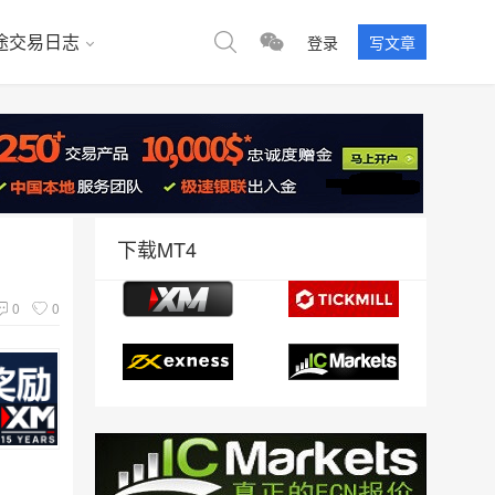
途交易日志
登录
写文章
下载MT4
0
0