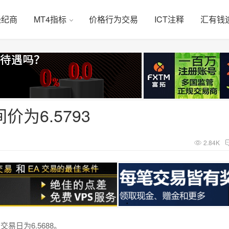
经纪商
MT4指标
价格行为交易
ICT注释
汇有钱
为6.5793
2.84K
易日为6.5688。