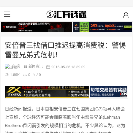
安倍晋三找借口推迟提高消费税：警惕
雷曼兄弟式危机！
邱 枫
新闻资讯
2016-05-26 18:39:09
1.89K
0
0
日经新闻报道，日本首相安倍晋三在七国集团(G7)领导人峰会
上宣称，全球经济可能会面临着跟当年由雷曼兄弟(Lehman
Brothers)倒闭而引发的规模相当的危机。不少舆论认为，这为