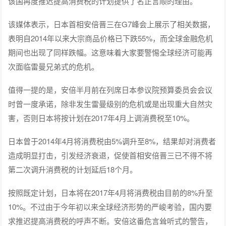
该国再度推迟提高消费税的计划提供了名正言顺的理由。
该媒体表示，日本首相安倍晋三在G7峰会上展示了相关数据，
表明自2014年以来大宗商品价格已下跌55%，而全球金融危机
期间也出现了同样跌幅。这意味着大家要警惕全球经济可能再
次面临雷曼兄弟式的危机。
值得一提的是，安倍半月前在列席日本参议院预算委员会会议
时曾一度承诺，除非发生雷曼级别的危机或是出现重大自然灾
害，否则日本将按计划在2017年4月上调消费税至10%。
日本曾于2014年4月将消费税由5%调升至8%，结果却对消费者
造成明显打击，引发经济衰退，促使首相安倍晋三已不得不将
第二次调升消费税的计划延后18个月。
按照既定计划，日本将在2017年4月将消费税由目前的8%升至
10%。不过由于今年初以来全球经济形势的严峻考验，国内要
求推迟提高消费税的呼声不断。安倍这番危言耸听式的警告，