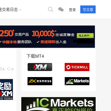
途交易日志
登录
写文章
下载MT4
0
0