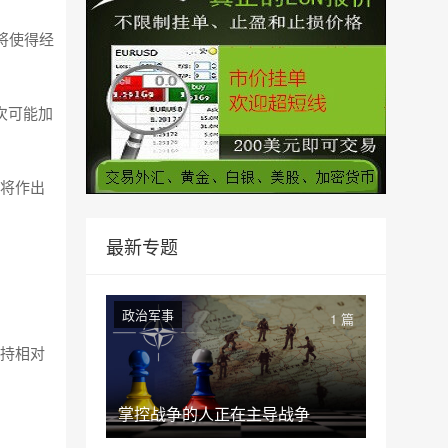
将使得经
次可能加
要将作出
最新专题
政治军事
1 篇
维持相对
掌控战争的人正在主导战争