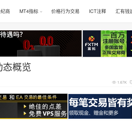
经纪商
MT4指标
价格行为交易
ICT注释
汇有钱
动态概览
1.67K