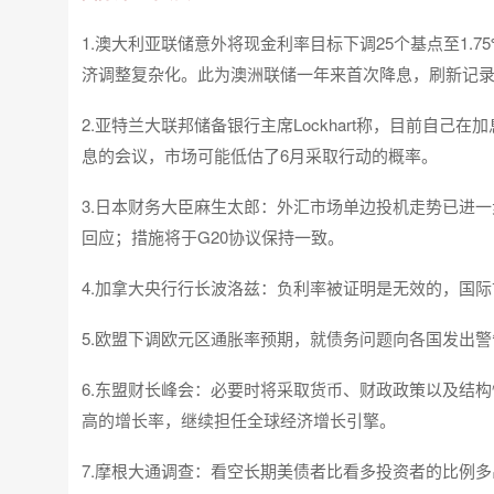
1.澳大利亚联储意外将现金利率目标下调25个基点至1.
济调整复杂化。此为澳洲联储一年来首次降息，刷新记录低
2.亚特兰大联邦储备银行主席Lockhart称，目前自己
息的会议，市场可能低估了6月采取行动的概率。
3.日本财务大臣麻生太郎：外汇市场单边投机走势已进
回应；措施将于G20协议保持一致。
4.加拿大央行行长波洛兹：负利率被证明是无效的，国
5.欧盟下调欧元区通胀率预期，就债务问题向各国发出警
6.东盟财长峰会：必要时将采取货币、财政政策以及结
高的增长率，继续担任全球经济增长引擎。
7.摩根大通调查：看空长期美债者比看多投资者的比例