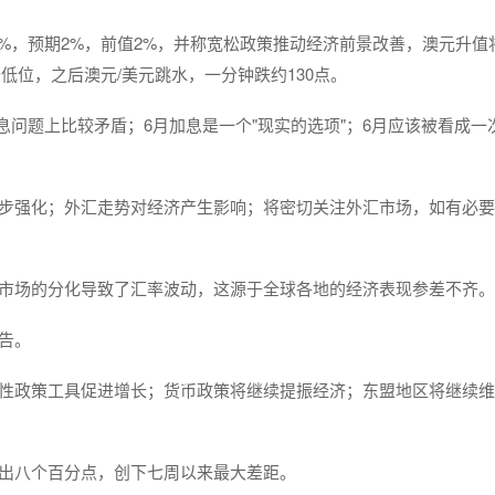
75%，预期2%，前值2%，并称宽松政策推动经济前景改善，澳元升值
位，之后澳元/美元跳水，一分钟跌约130点。
在加息问题上比较矛盾；6月加息是一个"现实的选项"；6月应该被看成一
一步强化；外汇走势对经济产生影响；将密切关注外汇市场，如有必
际市场的分化导致了汇率波动，这源于全球各地的经济表现参差不齐。
告。
构性政策工具促进增长；货币政策将继续提振经济；东盟地区将继续
多出八个百分点，创下七周以来最大差距。