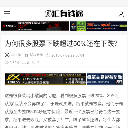
为何很多股票下跌超过50%还在下跌？
admin
默认分类
2015-07-02 22:50:04
2.62K
0
0
这是很多菜鸟小散问的问题，看到很多股票下跌20%、30%后
认为“应该不会再跌了”，于是就买进，结果就是被套。他们于是
认为至少要跌50%炒底才保险，最近不少股票已经符合这一要
求，结果进去炒底，又被套了！艹，跌了50%还跌，每个人都
说自己亏钱，那谁赚钱啊？答案很简单，那些在比跌了一半还