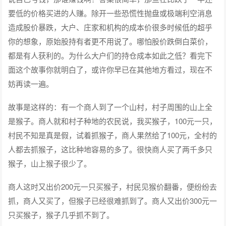
要低的价格买进的人赚。除开一些恐慌性抛盘或极端利空消息
造成股价暴跌，大户、庄家和机构的成本价很多时候低的超乎
你的想象，原始股持有者更不用说了。哪怕股价跌倒白菜价，
都是有人获利的。为什么大户们的持仓成本如此之低？看完下
面这个故事你就明白了，或许你早已在其他地方看过，现在不
妨再读一遍。
故事是这样的：有一个商人到了一个山村，村子周围的山上全
是猴子。商人就和村子种地的农民说，我买猴子，100元一只，
村民不知是真是假，试着抓猴子，商人果然给了100元，全村的
人都去抓猴子，这比种地容易的多了。很快商人买了两千多只
猴子，山上猴子很少了。
商人这时又出价200元一只买猴子，村民见猴价翻番，便纷纷去
抓，商人又买了，但猴子已经很难抓到了。商人又出价300元一
只买猴子，猴子几乎抓不到了。