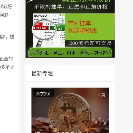
个比较好
的问题
瑞郎，被
止盈的
的多单隔
最新专题
数字货币
1 篇