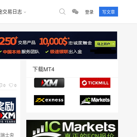
途交易日志
登录
写文章
下载MT4
0
0
和瑞士央