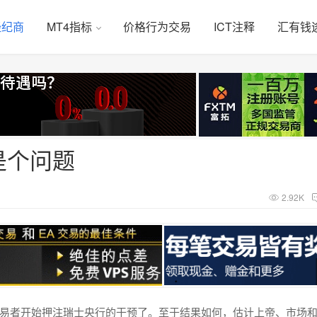
经纪商
MT4指标
价格行为交易
ICT注释
汇有钱
是个问题
2.92K
多交易者开始押注瑞士央行的干预了。至于结果如何，估计上帝、市场