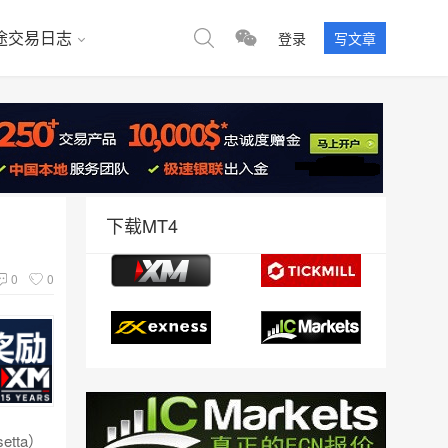
途交易日志
登录
写文章
下载MT4
0
0
tta）