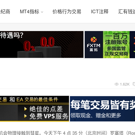
经纪商
MT4指标
价格行为交易
ICT注释
汇有钱
1.62K
会物理接触到彗星。今天下午 4 点 35 分（北京时间）罗塞塔（Rose